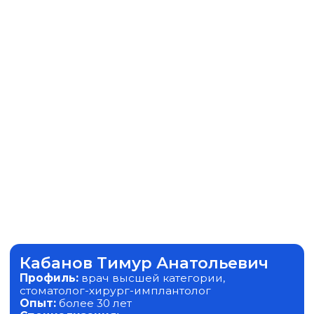
Кабанов Тимур Анатольевич
Профиль:
врач высшей категории,
стоматолог-хирург-имплантолог
Опыт:
более 30 лет
Специализация:
восстановление целостности зубного ряда
имплантация
протезирование зубов
Образование
2023 г. -
Башкирский государственный
медицинский университет, Стоматология
2020 г. -
Базовое образование, стоматология,
интернатура
2018 г. -
Стоматология, повышение
квалификации
Сибирский институт непрерывного
медицинского образования
1997 г. -
Стоматология хирургическая Циклы
переподготовки «Центр образовательных
услуг»
1994 г. -
Челюстно-лицевая хирургия,
повышение квалификации
С чем можно обратиться
имплантация, удаление зубов, диагностика
360, первичный прием врача-имплантолога