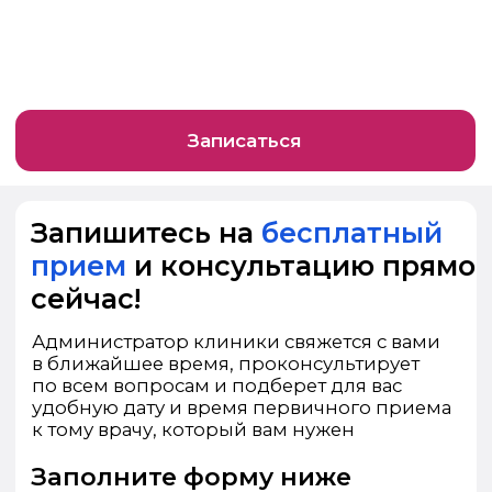
обработку своих персональных данных
Записаться
Или позвоните нам прямо сейчас
+7 (347) 266-98-96
+7 (937) 858-53-54
Услуги
Информация
Отбеливание
О клинике
Диагностика
Отзывы
Лечение
Работы
и удаление зубов
Рассрочка / Кредит
Имплантация
Лечение по ДМС
и протезирование
Брекет-системы
Гигиена
Лечение десен
Виниры