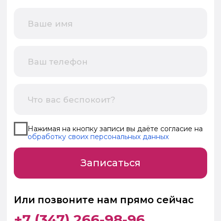
zubufa1@yandex.ru
Адрес клиники
Контакты
г. Уфа, ул.
Менделеева 217
+7 (347) 266-98-96
+7 (937) 858-53-54
Часы работы
Позвоните мне
Пн - Пт: 9:00 - 21:00
Написать на
WhatsApp
Сб - Вс: 9:00 - 18:00
Написать в
Telegram
Мы в социальных сетях
Принимаем к оплате
Политика конфиденциальности
Юридическая информация
2024 «Зубная лечебница №1», лицензия № Л002-
01006784 от 10.01.2019г. ИНН 0277930990 / ОГРН
1180280053942