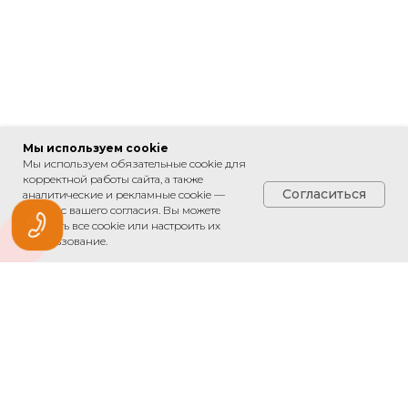
является публичной офертой, определяемой
положениями Статьи 437 Гражданского кодекса
Российской Федерации, подлежит изменению
юридическим лицом в одностороннем порядке.
ИМЕЮТСЯ ПРОТИВОПОКАЗАНИЯ, НЕОБХОДИМА КОНСУЛЬТАЦИЯ
СПЕЦИАЛИСТА
Мы используем cookie
Мы используем обязательные cookie для
корректной работы сайта, а также
Согласиться
аналитические и рекламные cookie —
только с вашего согласия. Вы можете
принять все cookie или настроить их
использование.