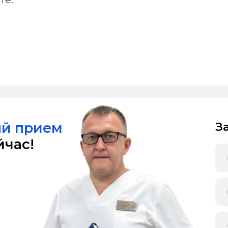
Нажимая на кнопку
своих персональн
Или позвон
+7 (347) 2
+7 (937) 8
Информация
О клинике
Отзывы
ение зубов
Работы
 протезирование
Рассрочка / Кредит
Ад
ы
Лечение по ДМС
г.