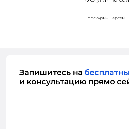
Проскурин Сергей
Администратор клиники свяжется с вами
в ближайшее время, проконсультирует
по всем вопросам и подберет для вас
удобную дату и время первичного приема
к тому врачу, который вам нужен
Услуги
zubufa1@yandex.ru
Контакты
Отбеливание
Диагностика
+7 (347) 266-98-96
Лечение и удал
+7 (937) 858-53-54
Имплантация и
Позвоните мне
Брекет-систем
Гигиена
Написать на
WhatsApp