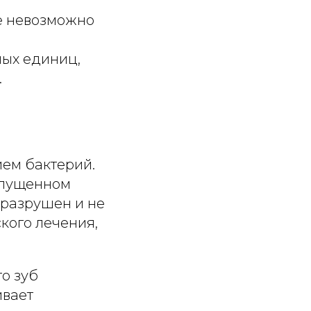
ие невозможно
ных единиц,
.
ием бактерий.
апущенном
 разрушен и не
кого лечения,
то зуб
ивает