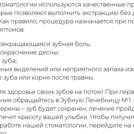
томатологии используются качественные п
торые позволяют выполнить экстракцию без
 Как правило, процедура назначается при 
птомов:
прекращающаяся зубная боль;
покраснение десны;
зуба;
ных выделений или неприятного запаха изо
зуба или корня после травмы.
е здоровье своих зубов на потом! При пер
прием
Заполните
ения обращайтесь в Зубную Лечебницу №1. 
!
ерены – зуб будет сохранен, лечение пройд
спечит красоту вашей улыбки. Чтобы получи
работе нашей стоматологии, перейдите на
те.