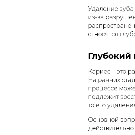
Удаление зуба 
из-за разрушен
распространен
относятся глуб
Глубокий 
Кариес – это р
На ранних ста
процессе может
подлежит восс
то его удалени
Основной вопро
действительно