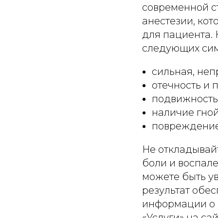
современной с
анестезии, ко
для пациента.
следующих сим
сильная, не
отечность и 
подвижность 
наличие гной
повреждение 
Не откладывайт
Запишитесь на
бесплатный 
боли и воспал
и консультацию прямо сейчас
можете быть ув
результат обе
информации о 
«Услуги» на сай