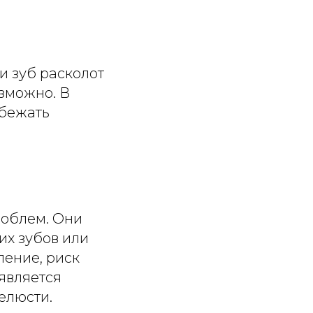
и зуб расколот
зможно. В
збежать
роблем. Они
их зубов или
ление, риск
 является
елюсти.