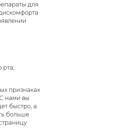
репараты для
 дискомфорта
появлении
 рта;
вых признаках
 форму ниже
С нами вы
ет быстро, а
ть больше
 страницу