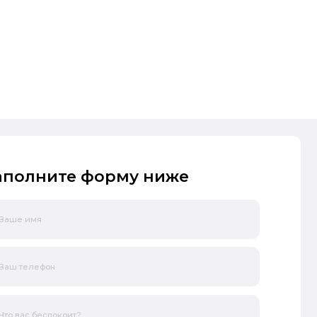
 записи вы даёте согласие на
обработку
ых данных
Записаться
ите нам прямо сейчас
66-98-96
58-53-54
рес клиники
 Уфа, ул. Менделеева 217