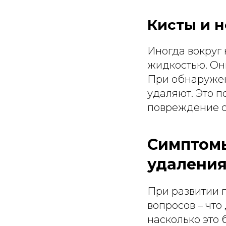
Кисты и 
Иногда вокруг
жидкостью. Они
При обнаружени
удаляют. Это п
повреждение с
Симптомы
удалени
При развитии п
вопросов – что
насколько это 