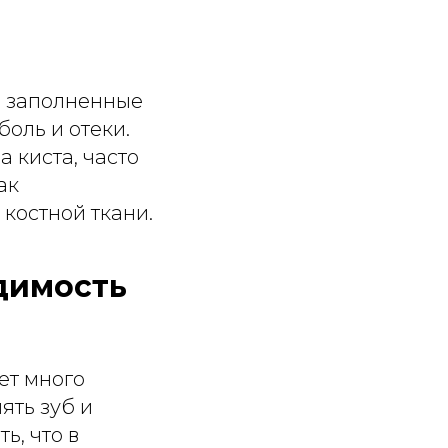
, заполненные
боль и отеки.
 киста, часто
ак
костной ткани.
димость
ет много
ять зуб и
ь, что в