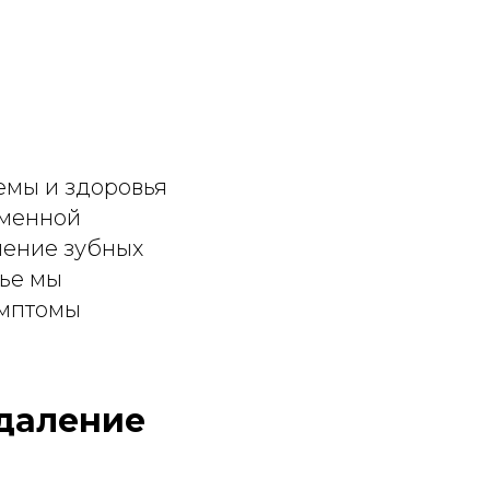
емы и здоровья
еменной
ление зубных
тье мы
имптомы
удаление