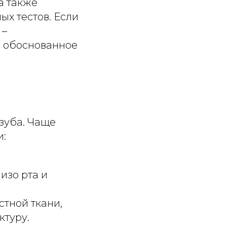
а также
х тестов. Если
 –
ь обоснованное
зуба. Чаще
и:
изо рта и
тной ткани,
ктуру.